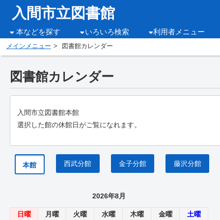
入間市立図書館
本などを探す
いろいろ検索
利用者メニュー
メインメニュー
図書館カレンダー
図書館カレンダー
入間市立図書館本館
選択した館の休館日がご覧になれます。
西武分館
金子分館
藤沢分館
本館
2026年8月
日曜
月曜
火曜
水曜
木曜
金曜
土曜