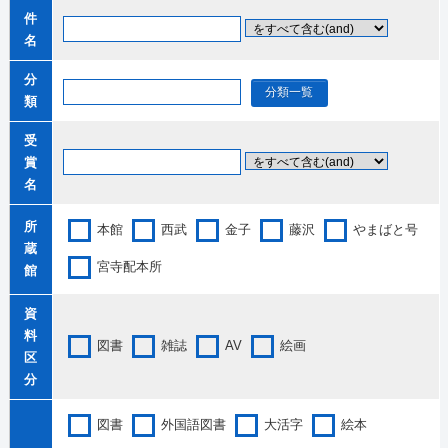
件
名
分
分類一覧
類
受
賞
名
所
本館
西武
金子
藤沢
やまばと号
蔵
宮寺配本所
館
資
料
図書
雑誌
AV
絵画
区
分
図書
外国語図書
大活字
絵本