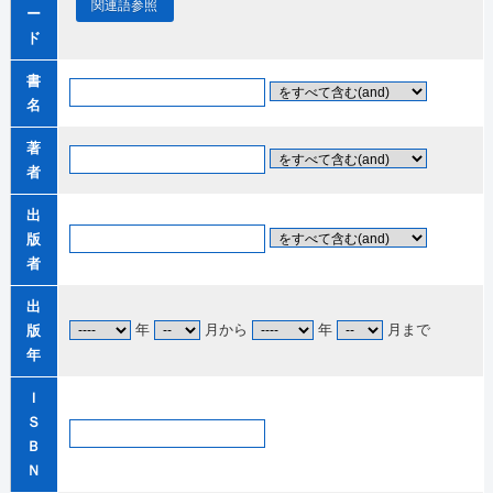
関連語参照
ー
ド
書
名
著
者
出
版
者
出
年
月から
年
月まで
版
年
Ｉ
Ｓ
Ｂ
Ｎ