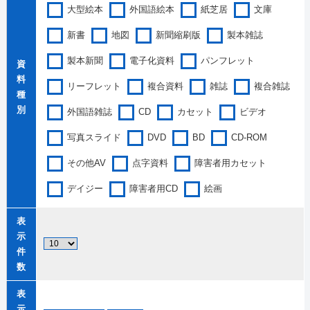
大型絵本
外国語絵本
紙芝居
文庫
新書
地図
新聞縮刷版
製本雑誌
製本新聞
電子化資料
パンフレット
資
料
リーフレット
複合資料
雑誌
複合雑誌
種
別
外国語雑誌
CD
カセット
ビデオ
写真スライド
DVD
BD
CD-ROM
その他AV
点字資料
障害者用カセット
デイジー
障害者用CD
絵画
表
示
件
数
表
示