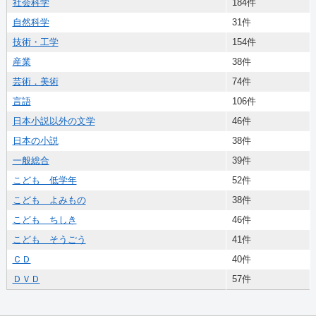
社会科学
184件
自然科学
31件
技術・工学
154件
産業
38件
芸術．美術
74件
言語
106件
日本小説以外の文学
46件
日本の小説
38件
一般総合
39件
こども 低学年
52件
こども よみもの
38件
こども ちしき
46件
こども そうごう
41件
ＣＤ
40件
ＤＶＤ
57件