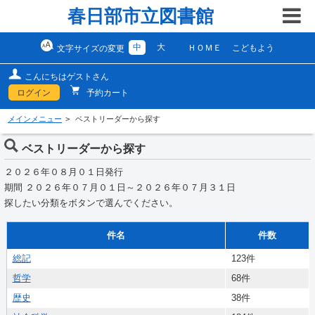
春日部市立図書館
中
大
ＨＯＭＥ
こどもよう
文字サイズの変更
こんにちはゲストさん
ログイン
予約カート
メインメニュー
ベストリーダーから探す
ベストリーダーから探す
２０２６年０８月０１日発行
期間 ２０２６年０７月０１日～２０２６年０７月３１日
探したい分類をボタンで選んでください。
件名
件数
総記
123件
哲学
68件
歴史
38件