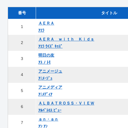
番号
タイトル
ＡＥＲＡ
1
ｱｴﾗ
ＡＥＲＡ ｗｉｔｈ Ｋｉｄｓ
2
ｱｴﾗ ｳｲｽﾞ ｷｯｽﾞ
明日の友
3
ｱｽ ﾉ ﾄﾓ
アニメージュ
4
ｱﾆﾒｰｼﾞｭ
アニメディア
5
ｱﾆﾒﾃﾞｨｱ
ＡＬＢＡＴＲＯＳＳ・ＶＩＥＷ
6
ｱﾙﾊﾞﾄﾛｽ ﾋﾞｭｰ
ａｎ・ａｎ
7
ｱﾝ ｱﾝ