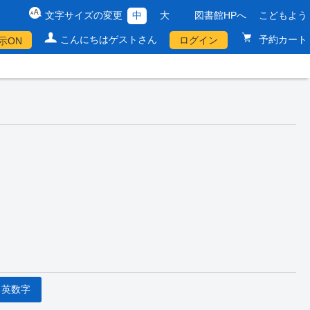
文字サイズの変更
中
大
図書館HPへ
こどもよう
こんにちはゲストさん
予約カート
ログイン
示ON
英数字