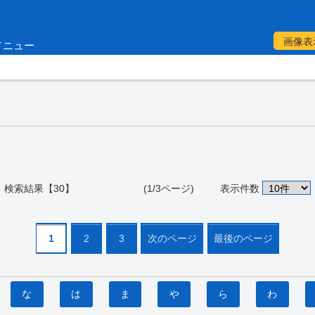
画像表
メニュー
検索結果【30】 (1/3ページ)
表示件数
1
2
3
次のページ
最後のページ
な
は
ま
や
ら
わ