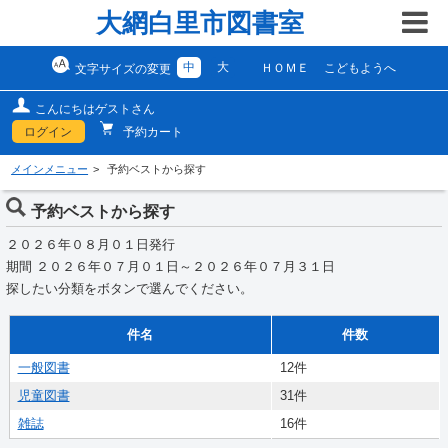
大網白里市図書室
中
大
ＨＯＭＥ
こどもようへ
文字サイズの変更
こんにちはゲストさん
ログイン
予約カート
メインメニュー
予約ベストから探す
予約ベストから探す
２０２６年０８月０１日発行
期間 ２０２６年０７月０１日～２０２６年０７月３１日
探したい分類をボタンで選んでください。
件名
件数
一般図書
12件
児童図書
31件
雑誌
16件