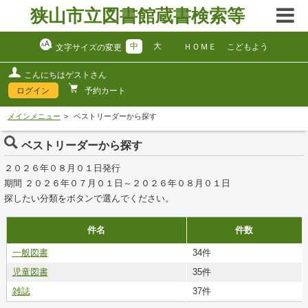
狭山市立図書館蔵書検索等
中
大
ＨＯＭＥ
こどもよう
文字サイズの変更
こんにちはゲストさん
ログイン
予約カート
メインメニュー
ベストリーダーから探す
ベストリーダーから探す
２０２６年０８月０１日発行
期間 ２０２６年０７月０１日～２０２６年０８月０１日
探したい分類をボタンで選んでください。
件名
件数
一般図書
34件
児童図書
35件
雑誌
37件