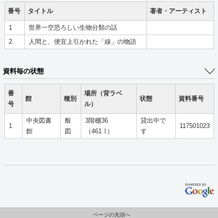
番号
タイトル
著者・アーティスト
1
世界一空恐ろしい生物分類の話
2
人間と、便宜上引かれた「線」の物語
資料毎の状態
番
場所（背ラベ
館
種別
状態
資料番号
号
ル）
中央図書
般
3階棚36
貸出中で
1
117501023
館
図
（461 ﾐ）
す
ページの先頭へ