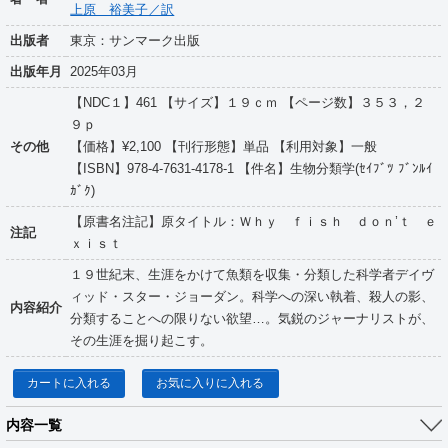
上原 裕美子／訳
出版者
東京：サンマーク出版
出版年月
2025年03月
【NDC１】461 【サイズ】１９ｃｍ 【ページ数】３５３，２
９ｐ
その他
【価格】¥2,100 【刊行形態】単品 【利用対象】一般
【ISBN】978-4-7631-4178-1 【件名】生物分類学(ｾｲﾌﾞﾂ ﾌﾞﾝﾙｲ
ｶﾞｸ)
【原書名注記】原タイトル：Ｗｈｙ ｆｉｓｈ ｄｏｎ’ｔ ｅ
注記
ｘｉｓｔ
１９世紀末、生涯をかけて魚類を収集・分類した科学者デイヴ
ィッド・スター・ジョーダン。科学への深い執着、殺人の影、
内容紹介
分類することへの限りない欲望…。気鋭のジャーナリストが、
その生涯を掘り起こす。
カートに入れる
お気に入りに入れる
内容一覧