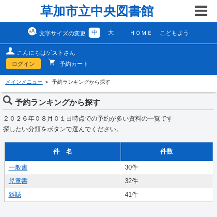
草加市立中央図書館
中
大
ＨＯＭＥ
こどもよう
文字サイズの変更
こんにちはゲストさん
ログイン
予約カート
メインメニュー
予約ランキングから探す
予約ランキングから探す
２０２６年０８月０１日時点での予約が多い資料の一覧です
探したい分類をボタンで選んでください。
件 名
件数
一般書
30件
児童書
32件
雑誌
41件