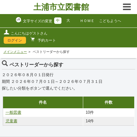
土浦市立図書館
中
大
ＨＯＭＥ
こどもようへ
文字サイズの変更
こんにちはゲストさん
ログイン
予約カート
メインメニュー
ベストリーダーから探す
ベストリーダーから探す
２０２６年０８月０１日発行
期間 ２０２６年０７月０１日～２０２６年０７月３１日
探したい分類をボタンで選んでください。
件名
件数
一般図書
10件
児童書
14件