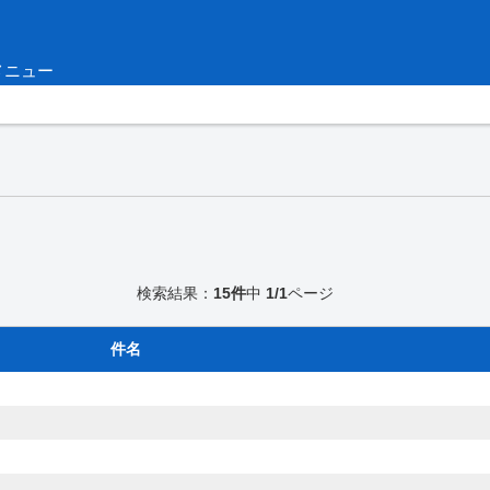
メニュー
検索結果：
15件
中
1/1
ページ
件名