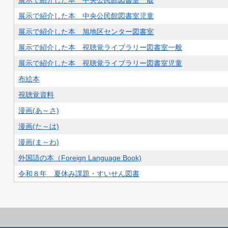
展示で紹介した本 中央公民館図書室児童
展示で紹介した本 旭地区センター図書室
展示で紹介した本 視聴覚ライブラリー図書室一般
展示で紹介した本 視聴覚ライブラリー図書室児童
布絵本
視聴覚資料
漫画(あ～さ)
漫画(た～は)
漫画(ま～わ)
外国語の本（Foreign Language Book)
令和８年 夏休み課題・すいせん図書