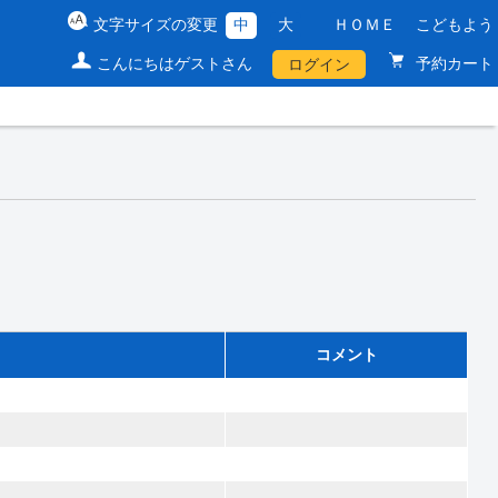
文字サイズの変更
中
大
ＨＯＭＥ
こどもよう
こんにちはゲストさん
予約カート
ログイン
コメント