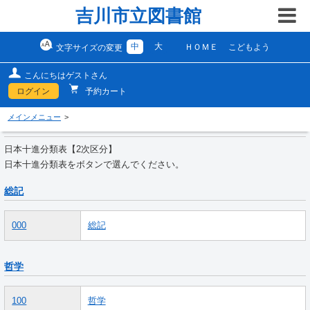
吉川市立図書館
中
大
ＨＯＭＥ
こどもよう
文字サイズの変更
こんにちはゲストさん
ログイン
予約カート
メインメニュー
日本十進分類表【2次区分】
日本十進分類表をボタンで選んでください。
総記
000
総記
哲学
100
哲学