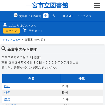
一宮市立図書館
中
大
ＨＯＭＥ
こどもよう
文字サイズの変更
こんにちはゲストさん
ログイン
予約カート
メインメニュー
新着案内から探す
新着案内から探す
２０２６年０７月３１日発行
期間 ２０２６年０６月３０日～２０２６年０７月３１日
探したい分類をボタンで選んでください。
件名
件数
総記
28件
哲学
54件
歴史
75件