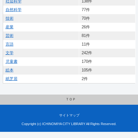
社会科学
138件
自然科学
77件
技術
70件
産業
26件
芸術
81件
言語
11件
文学
242件
児童書
170件
絵本
105件
紙芝居
2件
ＴＯＰ
サイトマップ
Copyright (c) ICHINOMIYA CITY LIBRARY All Rights Reserved.