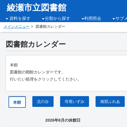
綾瀬市立図書館
資料を探す
分類から探す
利用照会
サブ
メインメニュー
図書館カレンダー
図書館カレンダー
本館
図書館の開館カレンダーです。
行いたい処理をクリックしてください。
北の台
寺尾いずみ
南部ふれあ
本館
2026年8月の休館日