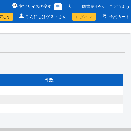
文字サイズの変更
中
大
図書館HPへ
こどもよう
こんにちはゲストさん
予約カート
ログイン
示ON
件数