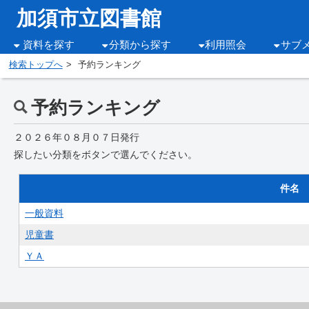
加須市立図書館
資料を探す
分類から探す
利用照会
サブ
検索トップへ
予約ランキング
予約ランキング
２０２６年０８月０７日発行
探したい分類をボタンで選んでください。
件名
一般資料
児童書
ＹＡ