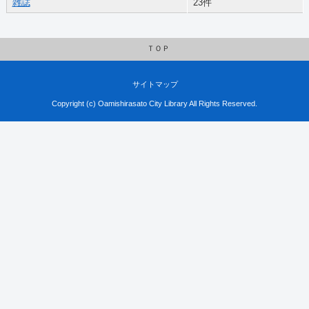
雑誌
23件
ＴＯＰ
サイトマップ
Copyright (c) Oamishirasato City Library All Rights Reserved.