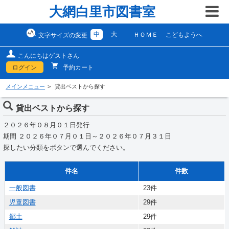
大網白里市図書室
中
大
ＨＯＭＥ
こどもようへ
文字サイズの変更
こんにちはゲストさん
ログイン
予約カート
メインメニュー
貸出ベストから探す
貸出ベストから探す
２０２６年０８月０１日発行
期間 ２０２６年０７月０１日～２０２６年０７月３１日
探したい分類をボタンで選んでください。
件名
件数
一般図書
23件
児童図書
29件
郷土
29件