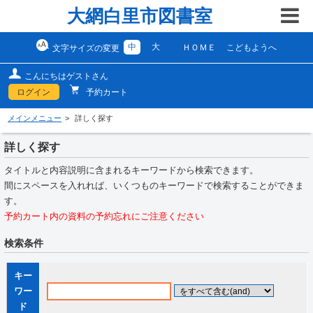
大網白里市図書室
中
大
ＨＯＭＥ
こどもようへ
文字サイズの変更
こんにちはゲストさん
ログイン
予約カート
メインメニュー
詳しく探す
詳しく探す
タイトルと内容説明に含まれるキーワードから検索できます。
間にスペースを入れれば、いくつものキーワードで検索することができま
す。
予約カート内の資料の予約忘れにご注意ください
検索条件
キー
ワー
ド