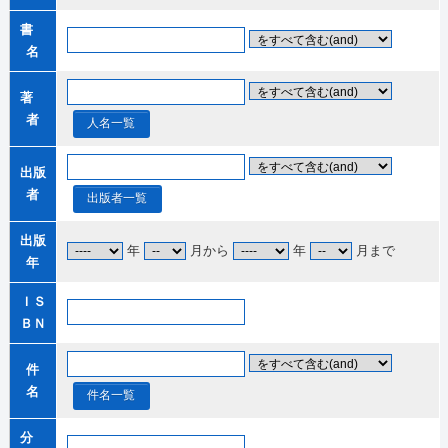
書
名
著
者
人名一覧
出版
者
出版者一覧
出版
年
月から
年
月まで
年
ＩＳ
ＢＮ
件
名
件名一覧
分