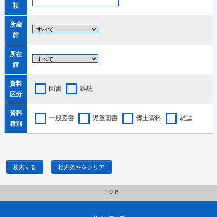
類
所蔵
館
所在
館
資料
図書
雑誌
区分
資料
一般図書
児童図書
郷土資料
雑誌
種別
検索する
検索条件をクリア
ＴＯＰ