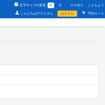
文字サイズの変更
中
大
ＨＯＭＥ
こどもよう
こんにちはゲストさん
予約カート
ログイン