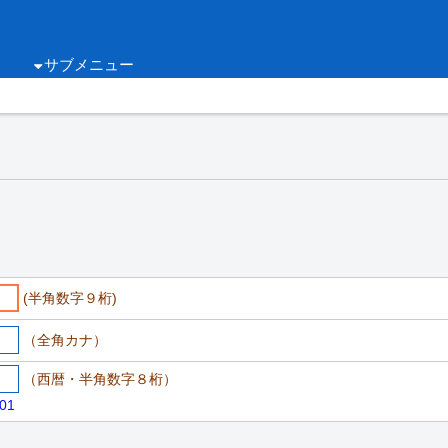
サブメニュー
(半角数字９桁)
（全角カナ）
（西暦・半角数字８桁）
01