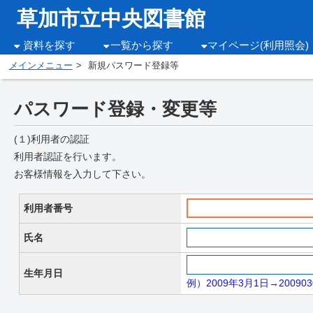
草加市立中央図書館
資料を探す
一覧から探す
マイページ(利用照会)
メインメニュー
新規パスワード登録等
パスワード登録・変更等
(１)利用者の認証
利用者認証を行います。
お客様情報を入力して下さい。
利用者番号
氏名
生年月日
例）2009年3月1日→200903