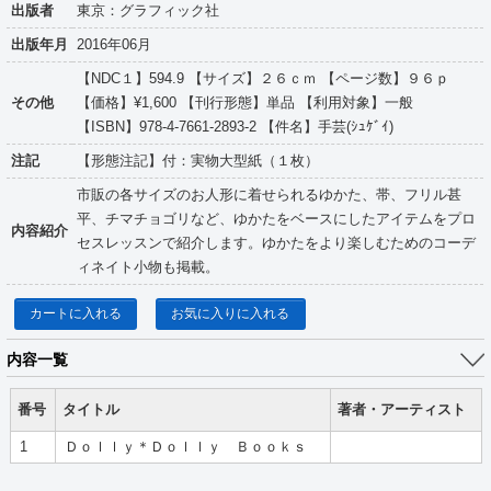
出版者
東京：グラフィック社
出版年月
2016年06月
【NDC１】594.9 【サイズ】２６ｃｍ 【ページ数】９６ｐ
その他
【価格】¥1,600 【刊行形態】単品 【利用対象】一般
【ISBN】978-4-7661-2893-2 【件名】手芸(ｼｭｹﾞｲ)
注記
【形態注記】付：実物大型紙（１枚）
市販の各サイズのお人形に着せられるゆかた、帯、フリル甚
平、チマチョゴリなど、ゆかたをベースにしたアイテムをプロ
内容紹介
セスレッスンで紹介します。ゆかたをより楽しむためのコーデ
ィネイト小物も掲載。
カートに入れる
お気に入りに入れる
内容一覧
番号
タイトル
著者・アーティスト
1
Ｄｏｌｌｙ＊Ｄｏｌｌｙ Ｂｏｏｋｓ