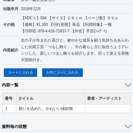
出版年月
2018年12月
【NDC１】594 【サイズ】２６ｃｍ 【ページ数】９５ｐ
その他
【価格】¥1,300 【刊行形態】単品 【利用対象】一般
【ISBN】978-4-416-71837-7 【件名】手芸(ｼｭｹﾞｲ)
女の子が生まれた喜びと、健やかな成長を願う気持ちをあらわ
した伝統工芸「つるし飾り」。今の暮らし方に似合うようアレ
内容紹介
ンジした、新しいつるし飾りを紹介します。切って使える実物
大型紙付き。
カートに入れる
お気に入りに入れる
内容一覧
番号
タイトル
著者・アーティスト
1
願いを込めた、かわいい縁起物
資料毎の状態