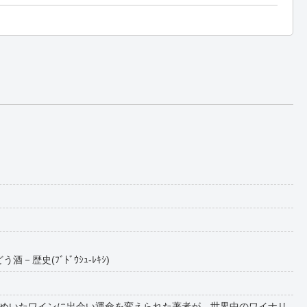
酒－歴史(ﾌﾞﾄﾞｳｼｭ-ﾚｷｼ)
めいたワインに出会い運命を変えられた著者が、世界中のワイナリ