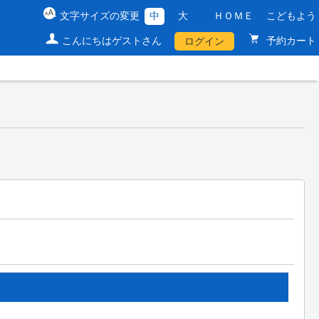
文字サイズの変更
中
大
ＨＯＭＥ
こどもよう
こんにちはゲストさん
予約カート
ログイン