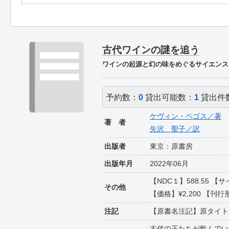
古代ワインの謎を追う
ワインの起源と幻の味をめぐるサイエンス
予約数：
0
貸出可能数：
1
貸出件
ケヴィン・ベゴス／著
著 者
矢沢 聖子／訳
出版者
東京：原書房
出版年月
2022年06月
【NDC１】588.55
その他
【価格】¥2,200 【刊行形
注記
【原書名注記】原タイト
古代の王たちが飲んでい