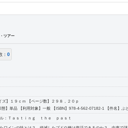
・ツアー
数：
0
 【サイズ】１９ｃｍ 【ページ数】２９８，２０ｐ
態】単品 【利用対象】一般 【ISBN】978-4-562-07182-1 【件名】ぶどう
ル：Ｔａｓｔｉｎｇ ｔｈｅ ｐａｓｔ
たワインの味とは？ 絶滅したブドウ種は復活できるのか？ 中東で謎