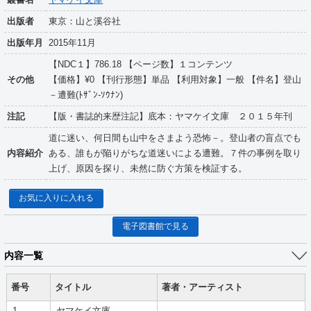
出版者
東京：山と溪谷社
出版年月
2015年11月
【NDC１】786.18 【ページ数】１コンテンツ
その他
【価格】¥0 【刊行形態】単品 【利用対象】一般 【件名】登山
－遭難(ﾄｻﾞﾝ-ｿｳﾅﾝ)
注記
【版・書誌的来歴注記】底本：ヤマケイ文庫 ２０１５年刊
道に迷い、何日間も山中をさまよう恐怖－。登山者の盲点でも
内容紹介
ある、誰もが陥りがちな道迷いによる遭難。７件の事例を取り
上げ、原因を探り、未然に防ぐ方策を検証する。
お気に入りに入れる
電子図書館で見る
内容一覧
番号
タイトル
著者・アーティスト
1
ヤマケイ文庫