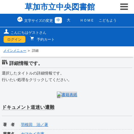
草加市立中央図書館
中
大
ＨＯＭＥ
こどもよう
文字サイズの変更
こんにちはゲストさん
ログイン
予約カート
メインメニュー
詳細
詳細情報です。
選択したタイトルの詳細情報です。
行いたい処理をクリックしてください。
ドキュメント道迷い遭難
著 者
羽根田 治／著
叢書名
ヤマケイ文庫