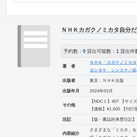
ＮＨＫカガクノミカタ自分だ
予約数：
0
貸出可能数：
1
貸出件
ＮＨＫ「カガクノミカタ
著 者
ヨシタケ シンスケ／絵
出版者
東京：ＮＨＫ出版
出版年月
2024年03月
【NDC１】407 【サ
その他
【価格】¥1,600 【刊行形
注記
【版・書誌的来歴注記】
さまざまな「ミカタ」を
内容紹介