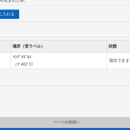
ら生まれた本。
に入れる
場所（背ラベル）
状態
ﾔﾝｸﾞｱﾀﾞﾙﾄ
貸出できま
（Y 407 ｴ）
ページの先頭へ