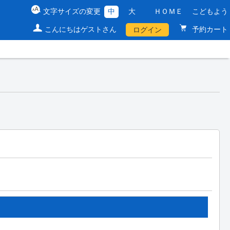
文字サイズの変更
中
大
ＨＯＭＥ
こどもよう
こんにちはゲストさん
予約カート
ログイン