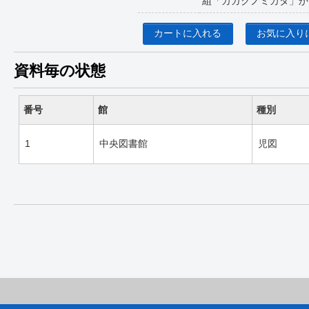
組「カガクノミカタ」か
カートに入れる
お気に入り
資料毎の状態
番号
館
種別
1
中央図書館
児図