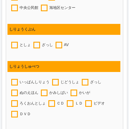
中央公民館
旭地区センター
しりょうくぶん
としょ
ざっし
AV
しりょうしゅべつ
いっぱんしりょう
じどうしょ
ざっし
ぬのえほん
かみしばい
かいが
ろくおんとしょ
ＣＤ
ＬＤ
ビデオ
ＤＶＤ