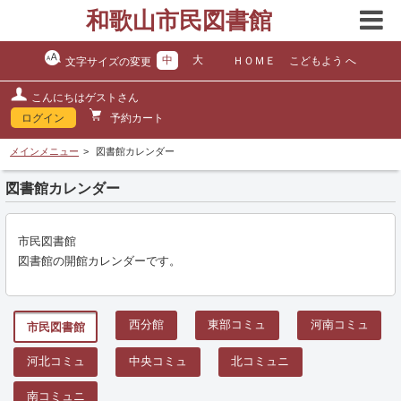
和歌山市民図書館
中
大
ＨＯＭＥ
こどもよう へ
文字サイズの変更
こんにちはゲストさん
ログイン
予約カート
メインメニュー
図書館カレンダー
図書館カレンダー
市民図書館
図書館の開館カレンダーです。
西分館
東部コミュ
河南コミュ
市民図書館
河北コミュ
中央コミュ
北コミュニ
南コミュニ