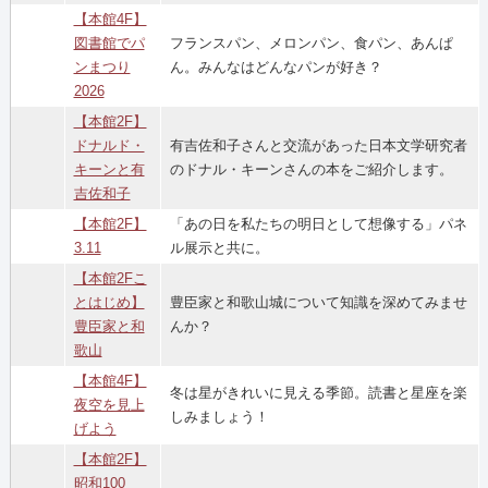
【本館4F】
図書館でパ
フランスパン、メロンパン、食パン、あんぱ
ンまつり
ん。みんなはどんなパンが好き？
2026
【本館2F】
ドナルド・
有吉佐和子さんと交流があった日本文学研究者
キーンと有
のドナル・キーンさんの本をご紹介します。
吉佐和子
【本館2F】
「あの日を私たちの明日として想像する」パネ
3.11
ル展示と共に。
【本館2Fこ
とはじめ】
豊臣家と和歌山城について知識を深めてみませ
豊臣家と和
んか？
歌山
【本館4F】
冬は星がきれいに見える季節。読書と星座を楽
夜空を見上
しみましょう！
げよう
【本館2F】
昭和100