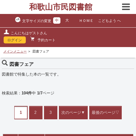
和歌山市民図書館
中
大
ＨＯＭＥ
こどもよう へ
文字サイズの変更
こんにちはゲストさん
ログイン
予約カート
メインメニュー
図書フェア
図書フェア
図書館で特集した本の一覧です。
検索結果：
104件
中
1/7
ページ
1
2
3
次のページ▼
最後のページ▽