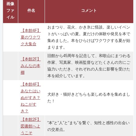
画像
ファ
件名
コメント
イル
おまつり、花火、かき氷に怪談。楽しいイベン
【本館4F】
トがいっぱいの夏。夏だけの体験や発見を本で
夏のワクワ
集めました。本をひらけばワクワクする夏が始
ク大集合
まります。
旧館から45周年を記念して、和歌山にまつわる
【本館2F】
作家、写真家、映画監督などたくさんの方にご
みんなの本
協力いただき、それぞれの人生に影響を受けた
棚
本を紹介しています。
【本館4F】
あなたはい
犬好き・猫好きどちらも楽しめる本を集めまし
ぬがすき？
た！
ねこがす
き？
【本館2F】
“本”と“人”と“まち”を繋ぐ、知性と感性の出会い
図書館へよ
の交差点。
うこそ