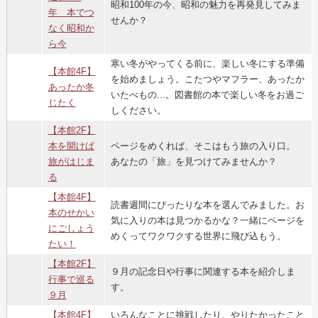
昭和100年の今、昭和の魅力を再発見してみま
年 本でつ
せんか？
なく昭和か
ら今
寒い冬がやってくる前に、楽しい冬にする準備
【本館4F】
を始めましょう。こたつやマフラー、あったか
あったか冬
いたべもの...。図書館の本で楽しい冬をお過ご
じたく
しください。
【本館2F】
本を開けば
ページをめくれば、そこはもう旅の入り口。
旅がはじま
あなたの「旅」を見つけてみませんか？
る
【本館4F】
読書週間にぴったりな本を選んでみました。お
本のせかい
気に入りの本は見つかるかな？一緒にページを
にごしょう
めくってワクワクする世界に飛び込もう。
たい！
【本館2F】
９月の記念日や行事に関連する本を紹介しま
行事で巡る
す。
９月
【本館4F】
いろんなことに挑戦したり、やりたかったこと