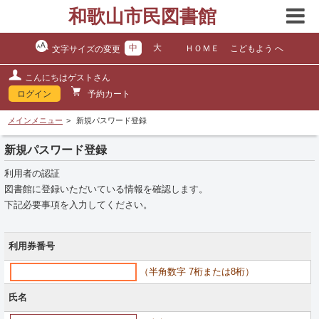
和歌山市民図書館
中
大
ＨＯＭＥ
こどもよう へ
文字サイズの変更
こんにちはゲストさん
ログイン
予約カート
メインメニュー
新規パスワード登録
新規パスワード登録
利用者の認証
図書館に登録いただいている情報を確認します。
下記必要事項を入力してください。
利用券番号
（半角数字 7桁または8桁）
氏名