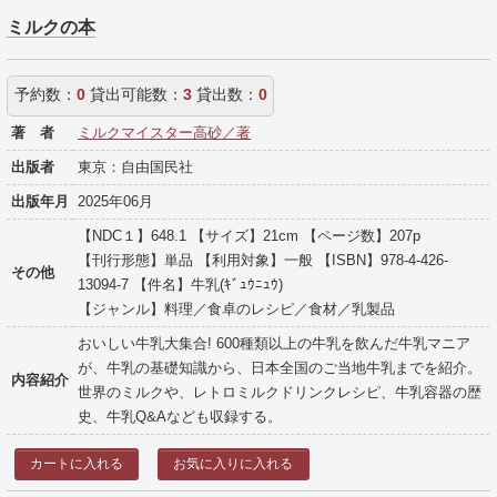
ミルクの本
予約数：
0
貸出可能数：
3
貸出数：
0
著 者
ミルクマイスター高砂／著
出版者
東京：自由国民社
出版年月
2025年06月
【NDC１】648.1 【サイズ】21cm 【ページ数】207p
【刊行形態】単品 【利用対象】一般 【ISBN】978-4-426-
その他
13094-7 【件名】牛乳(ｷﾞｭｳﾆｭｳ)
【ジャンル】料理／食卓のレシピ／食材／乳製品
おいしい牛乳大集合! 600種類以上の牛乳を飲んだ牛乳マニア
が、牛乳の基礎知識から、日本全国のご当地牛乳までを紹介。
内容紹介
世界のミルクや、レトロミルクドリンクレシピ、牛乳容器の歴
史、牛乳Q&Aなども収録する。
カートに入れる
お気に入りに入れる