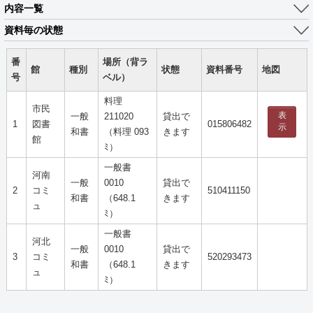
内容一覧
資料毎の状態
番
場所（背ラ
館
種別
状態
資料番号
地図
号
ベル）
料理
市民
表
一般
211020
貸出で
1
図書
015806482
示
和書
（料理 093
きます
館
ﾐ）
一般書
河南
一般
0010
貸出で
2
コミ
510411150
和書
（648.1
きます
ュ
ﾐ）
一般書
河北
一般
0010
貸出で
3
コミ
520293473
和書
（648.1
きます
ュ
ﾐ）