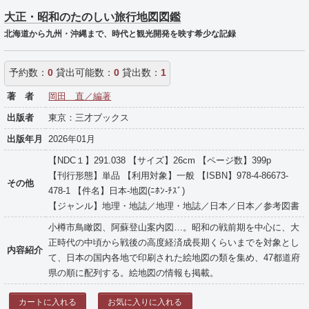
大正・昭和のたのしい旅行地図図鑑
北海道から九州・沖縄まで、時代と観光開発を映す希少な記録
予約数：
0
貸出可能数：
0
貸出数：
1
著 者
岡田 直／編著
出版者
東京：三才ブックス
出版年月
2026年01月
【NDC１】291.038 【サイズ】26cm 【ページ数】399p
【刊行形態】単品 【利用対象】一般 【ISBN】978-4-86673-
その他
478-1 【件名】日本-地図(ﾆﾎﾝ-ﾁｽﾞ)
【ジャンル】地理・地誌／地理・地誌／日本／日本／参考図書
小樽市鳥瞰図、阿蘇登山案内図…。昭和の戦前期を中心に、大
正時代の中頃から戦後の高度経済成長期くらいまでを対象とし
内容紹介
て、日本の国内各地で印刷された絵地図の類を集め、47都道府
県の順に配列する。絵地図の情報も掲載。
カートに入れる
お気に入りに入れる