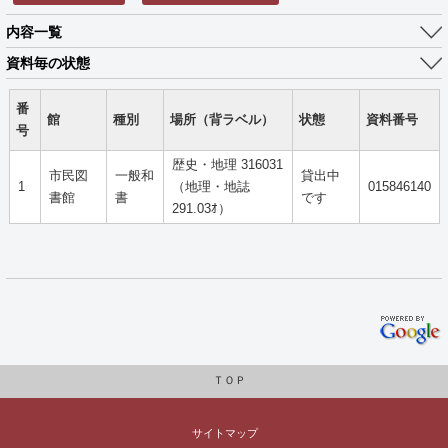
内容一覧
資料毎の状態
番
館
種別
場所（背ラベル）
状態
資料番号
号
歴史・地理 316031
市民図
一般和
貸出中
1
（地理・地誌
015846140
書館
書
です
291.03ｵ）
ＴＯＰ
サイトマップ