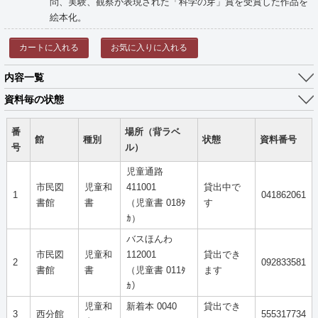
問、実験、観察が表現された「科学の芽」賞を受賞した作品を
絵本化。
カートに入れる
お気に入りに入れる
内容一覧
資料毎の状態
番
場所（背ラベ
館
種別
状態
資料番号
号
ル）
児童通路
市民図
児童和
411001
貸出中で
1
041862061
書館
書
（児童書 018ﾀ
す
ｶ）
バスほんわ
市民図
児童和
112001
貸出でき
2
092833581
書館
書
（児童書 011ﾀ
ます
ｶ）
児童和
新着本 0040
貸出でき
3
西分館
555317734