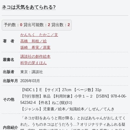
ネコは天気をあてられる?
予約数：
0
貸出可能数：
2
貸出数：
2
かんちく たかこ／文
著 者
高橋 和枝／絵
坂崎 希実／原案
講談社の創作絵本
叢書名
科学の芽えほん
出版者
東京：講談社
出版年月
2026年03月
【NDC１】E 【サイズ】27cm 【ページ数】31p
【刊行形態】単品 【利用対象】小学１～２ 【ISBN】978-4-06-
その他
542342-4 【件名】ねこ(猫)(ﾈｺ)
【ジャンル】児童書／絵本／知識絵本／しぜん／てんき
「ネコが顔をあらうと雨が降る」とおばあちゃんがおしえてく
れた。うちのネコはどうだろう…? オリジナリティあふれる疑
内容紹介