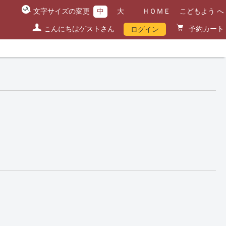
文字サイズの変更
中
大
ＨＯＭＥ
こどもよう へ
こんにちはゲストさん
予約カート
ログイン