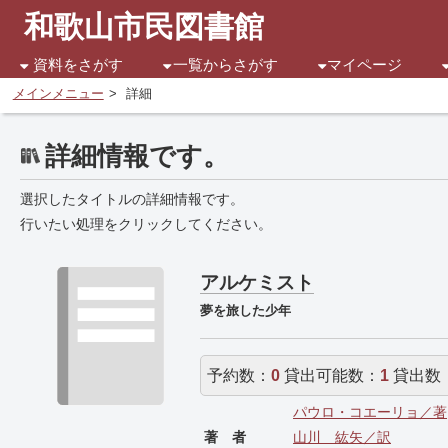
和歌山市民図書館
資料をさがす
一覧からさがす
マイページ
メインメニュー
詳細
詳細情報です。
選択したタイトルの詳細情報です。
行いたい処理をクリックしてください。
アルケミスト
夢を旅した少年
予約数：
0
貸出可能数：
1
貸出数
パウロ・コエーリョ／著
著 者
山川 紘矢／訳