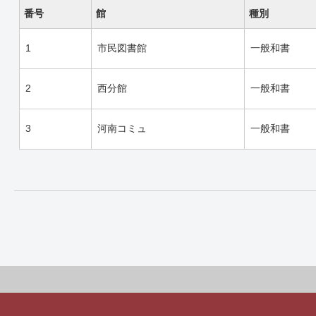
番号
館
種別
1
市民図書館
一般和書
2
西分館
一般和書
3
河南コミュ
一般和書