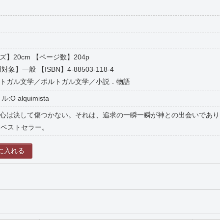
イズ】20cm 【ページ数】204p
】一般 【ISBN】4-88503-118-4
トガル文学／ポルトガル文学／小説．物語
 alquimista
心は決して傷つかない。それは、追求の一瞬一瞬が神との出会いであり
るベストセラー。
に入れる