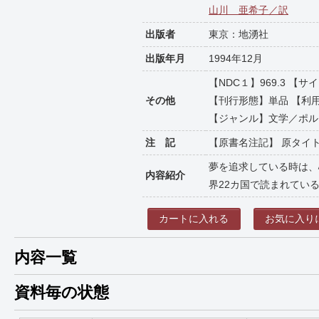
山川 亜希子／訳
出版者
東京：地湧社
出版年月
1994年12月
【NDC１】969.3 【サ
その他
【刊行形態】単品 【利用対象
【ジャンル】文学／ポル
注 記
【原書名注記】 原タイトル:O
夢を追求している時は、
内容紹介
界22カ国で読まれてい
カートに入れる
お気に入り
内容一覧
資料毎の状態