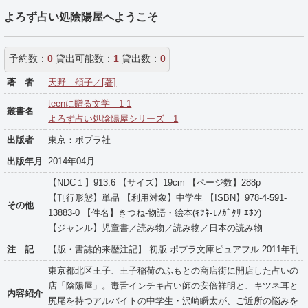
よろず占い処陰陽屋へようこそ
予約数：
0
貸出可能数：
1
貸出数：
0
著 者
天野 頌子／[著]
teenに贈る文学 1-1
叢書名
よろず占い処陰陽屋シリーズ 1
出版者
東京：ポプラ社
出版年月
2014年04月
【NDC１】913.6 【サイズ】19cm 【ページ数】288p
【刊行形態】単品 【利用対象】中学生 【ISBN】978-4-591-
その他
13883-0 【件名】きつね-物語・絵本(ｷﾂﾈ-ﾓﾉｶﾞﾀﾘ ｴﾎﾝ)
【ジャンル】児童書／読み物／読み物／日本の読み物
注 記
【版・書誌的来歴注記】 初版:ポプラ文庫ピュアフル 2011年刊
東京都北区王子、王子稲荷のふもとの商店街に開店した占いの
店「陰陽屋」。毒舌インチキ占い師の安倍祥明と、キツネ耳と
内容紹介
尻尾を持つアルバイトの中学生・沢崎瞬太が、ご近所の悩みを