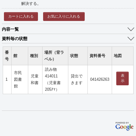
解決する。
カートに入れる
お気に入りに入れる
内容一覧
資料毎の状態
番
場所（背ラ
館
種別
状態
資料番号
地図
号
ベル）
読み物
市民
表
児童
414011
貸出で
1
図書
041426263
示
和書
（児童書
きます
館
205ｱﾏ）