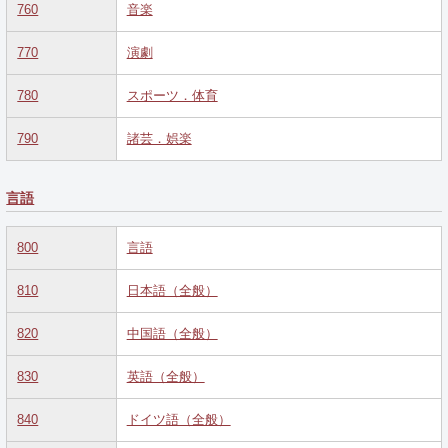
760
音楽
770
演劇
780
スポーツ．体育
790
諸芸．娯楽
言語
800
言語
810
日本語（全般）
820
中国語（全般）
830
英語（全般）
840
ドイツ語（全般）