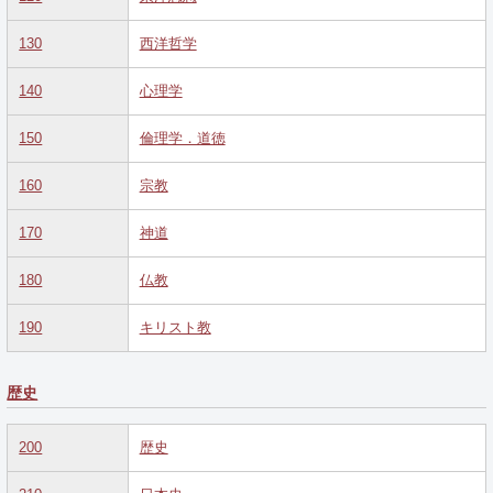
130
西洋哲学
140
心理学
150
倫理学．道徳
160
宗教
170
神道
180
仏教
190
キリスト教
歴史
200
歴史