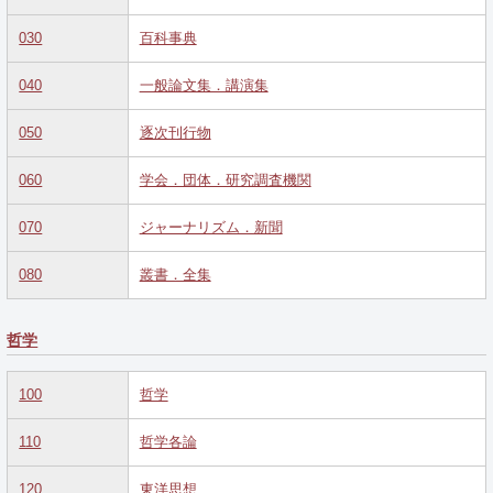
030
百科事典
040
一般論文集．講演集
050
逐次刊行物
060
学会．団体．研究調査機関
070
ジャーナリズム．新聞
080
叢書．全集
哲学
100
哲学
110
哲学各論
120
東洋思想