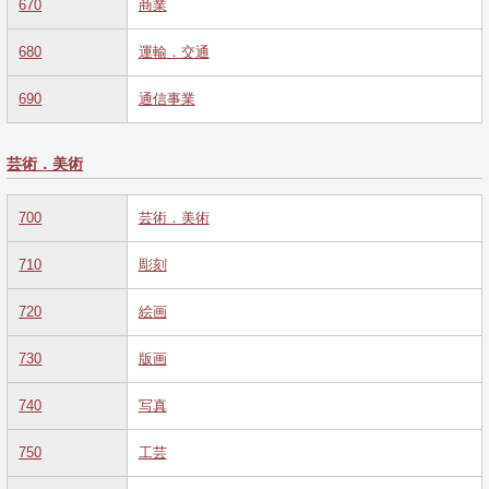
670
商業
680
運輸．交通
690
通信事業
芸術．美術
700
芸術．美術
710
彫刻
720
絵画
730
版画
740
写真
750
工芸