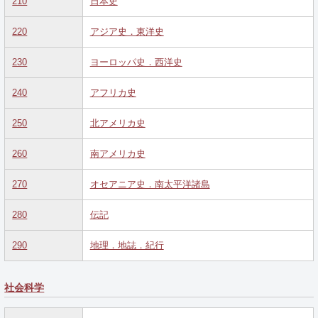
210
日本史
220
アジア史．東洋史
230
ヨーロッパ史．西洋史
240
アフリカ史
250
北アメリカ史
260
南アメリカ史
270
オセアニア史．南太平洋諸島
280
伝記
290
地理．地誌．紀行
社会科学