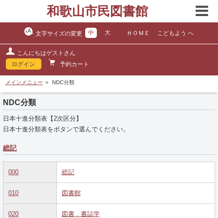
和歌山市民図書館
中
大
ＨＯＭＥ
こどもよう へ
文字サイズの変更
こんにちはゲストさん
ログイン
予約カート
メインメニュー
NDC分類
NDC分類
日本十進分類表【2次区分】
日本十進分類表をボタンで選んでください。
総記
000
総記
010
図書館
020
図書．書誌学