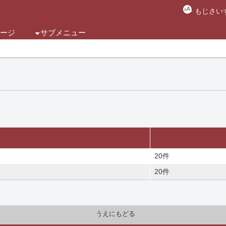
もじさいず
ページ
サブメニュー
20件
20件
うえにもどる