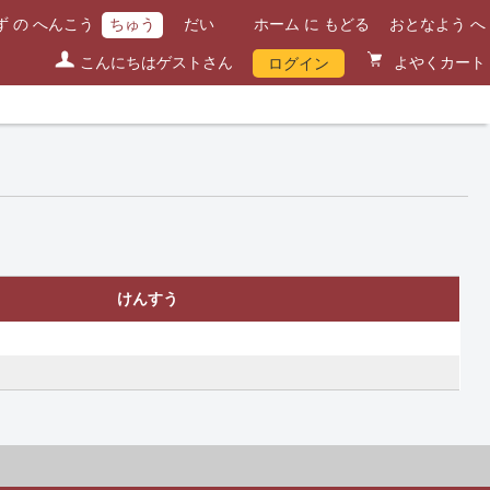
 の へんこう
ちゅう
だい
ホーム に もどる
おとなよう へ
こんにちはゲストさん
よやくカート
ログイン
けんすう