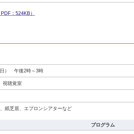
DF：524KB）
日（日） 午後2時～3時
 視聴覚室
せ、紙芝居、エプロンシアターなど
プログラム