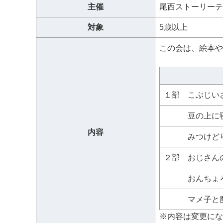
主催
尾西ストーリーテ
対象
5歳以上
この会は、絵本や
１部 こぶ
豆の上に寝
内容
みつけど
２部 おじ
おんちょろち
マメ子と
※内容は変更にな