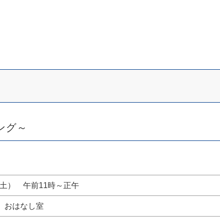
ング～
日（土） 午前11時～正午
 おはなし室