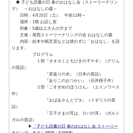
◆ 子ども読書の日 春のおはなし会（ストーリーテリン
グ） ～おはなしの森～
日時：4月25日（土） 午前11時～
場所：1階 お話し室
対象：5歳以上大人の方まで
主催：尾西ストーリーテリングの会 おはなしの森
内容：絵本や紙芝居などは使わずに「おはなし」を語
ります。
プログラム
１部『オオカミと七ひきの子ヤギ』（グリム
の昔話）
『若返りの水』（日本の昔話）
『ありこのおつかい』（石井桃子作）
２部『こすずめのぼうけん』（エインワース
作）
『おばあさんとブタ』（イギリスの昔
話）
『王子さまの耳は、ロバの耳』（ポルト
ガルの昔話）
▶
「子ども読書の日 春のおはなし会 ストーリー
テリング」チラシ(PDF：526KB)