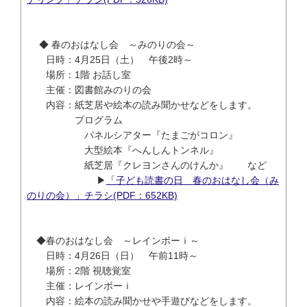
◆ 春のおはなし会 ～みのりの会～
日時：4月25日（土） 午後2時～
場所：1階 お話し室
主催：図書館みのりの会
内容：紙芝居や絵本の読み聞かせなどをします。
プログラム
パネルシアター『たまごがコロン』
大型絵本『へんしんトンネル』
紙芝居『クレヨンさんのけんか』 など
▶
「子ども読書の日 春のおはなし会（み
のりの会）」チラシ(PDF：652KB)
◆春のおはなし会 ～レインボーｉ～
日時：4月26日（日） 午前11時～
場所：2階 視聴覚室
主催：レインボーｉ
内容：絵本の読み聞かせや手遊びなどをします。