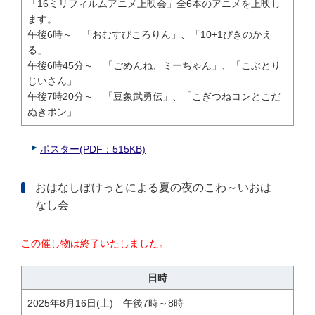
「16ミリフィルムアニメ上映会」全6本のアニメを上映し
ます。
午後6時～ 「おむすびころりん」、「10+1ぴきのかえ
る」
午後6時45分～ 「ごめんね、ミーちゃん」、「こぶとり
じいさん」
午後7時20分～ 「豆象武勇伝」、「こぎつねコンとこだ
ぬきポン」
ポスター(PDF：515KB)
おはなしぽけっとによる夏の夜のこわ～いおは
なし会
この催し物は終了いたしました。
日時
2025年8月16日(土) 午後7時～8時